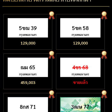
5ขฌ 39
5ขค 58
129,000
129,000
ฌผ 65
4ขร 68
459,003
ขายแล้ว
8กส 71
3ฒษ 77