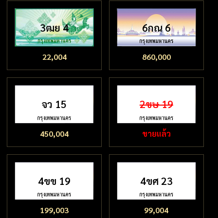
3ฒย 4
6กณ 6
22,004
860,000
จว 15
2ขษ 19
450,004
ขายแล้ว
4ขข 19
4ขศ 23
199,003
99,004