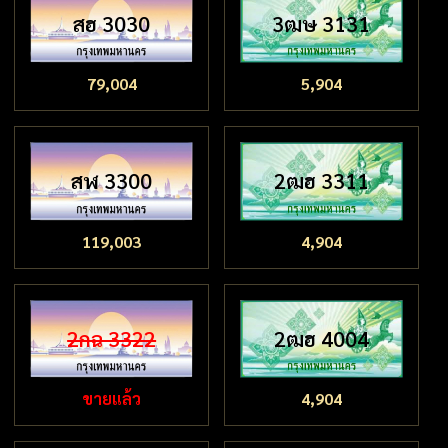
สฮ 3030
3ฒษ 3131
79,004
5,904
สฬ 3300
2ฒฮ 3311
119,003
4,904
2กฉ 3322
2ฒฮ 4004
ขายแล้ว
4,904