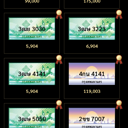
99,000
175,000
3ฒย 3030
3ฒษ 3223
5,904
6,904
3ฒษ 4141
4กน 4141
5,904
119,003
3ฒษ 5050
2ขข 7007