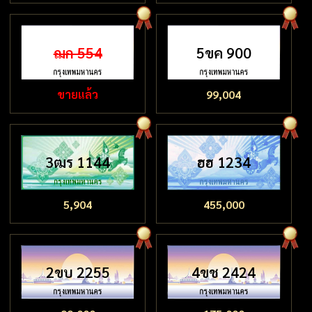
ฌก 554
5ขค 900
ขายแล้ว
99,004
3ฒร 1144
ฮฮ 1234
5,904
455,000
2ขบ 2255
4ขช 2424