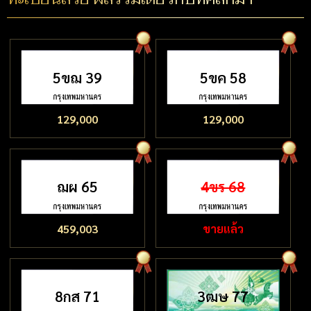
5ขฌ 39
5ขค 58
129,000
129,000
ฌผ 65
4ขร 68
459,003
ขายแล้ว
8กส 71
3ฒษ 77