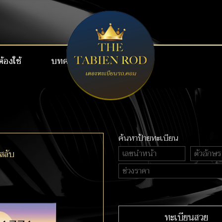
ต้องใช้
บทความ
เบอร์สวย VIP
ค้นหาป้ายทะเบียน
สลับ
ทะเบียนสวย