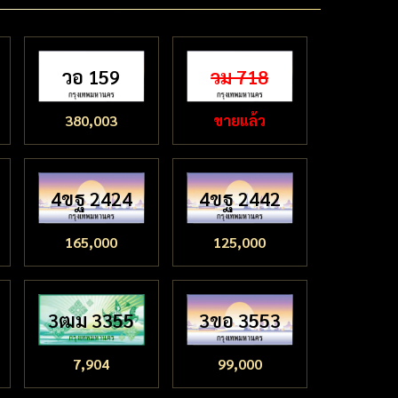
วอ 159
วม 718
380,003
ขายแล้ว
4ขฐ 2424
4ขฐ 2442
165,000
125,000
3ฒม 3355
3ขอ 3553
7,904
99,000