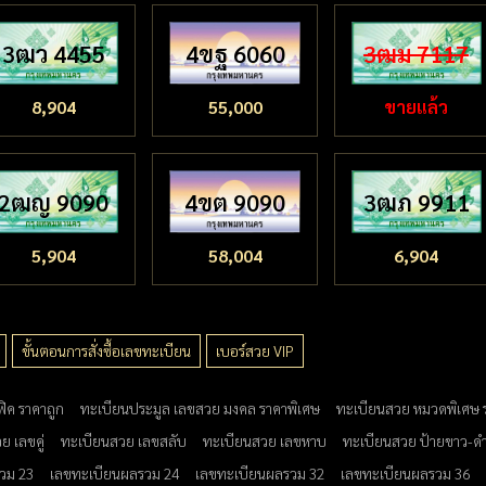
3ฒว 4455
4ขฐ 6060
3ฒม 7117
8,904
55,000
ขายแล้ว
2ฒญ 9090
4ขต 9090
3ฒภ 9911
5,904
58,004
6,904
ขั้นตอนการสั่งซื้อเลขทะเบียน
เบอร์สวย VIP
ฟิค ราคาถูก
ทะเบียนประมูล เลขสวย มงคล ราคาพิเศษ
ทะเบียนสวย หมวดพิเศษ 
ย เลขคู่
ทะเบียนสวย เลขสลับ
ทะเบียนสวย เลขหาบ
ทะเบียนสวย ป้ายขาว-ด
วม 23
เลขทะเบียนผลรวม 24
เลขทะเบียนผลรวม 32
เลขทะเบียนผลรวม 36