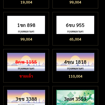
19,004
99,004
1ขก 898
6ขบ 955
99,004
65,004
8กพ 1155
4ขณ 1818
ขายแล้ว
110,004
3ขช 3388
3ฒศ 3553