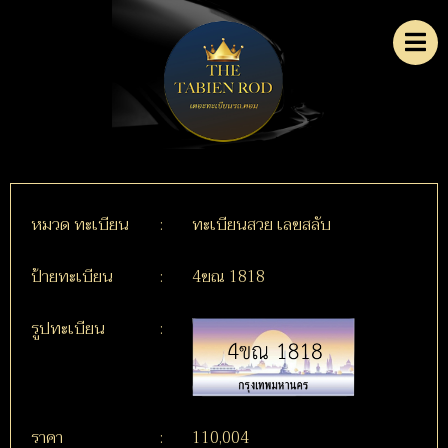
หมวด ทะเบียน
:
ทะเบียนสวย เลขสลับ
ป้ายทะเบียน
:
4ขณ 1818
รูปทะเบียน
:
ราคา
:
110,004