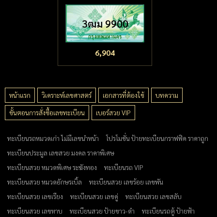
3ฒม 9900
6,904
หน้าแรก
วิเคราะห์เลขศาสตร์
เอกสารที่ต้องใช้
บทความ
ขั้นตอนการสั่งซื้อเลขทะเบียน
เบอร์สวย VIP
ทะเบียนรถหมวดเก่า ไม่มีเลขนำหน้า
โปรโมชั่น ป้ายทะเบียนกราฟฟิค ราคาถูก
ทะเบียนประมูล เลขสวย มงคล ราคาพิเศษ
ทะเบียนสวย หมวดพิเศษ ระฆังทอง
ทะเบียนรถ VIP
ทะเบียนสวย หมวดอักษรเบิ้ล
ทะเบียนสวย เลขร้อย เลขพัน
ทะเบียนสวย เลขเรียง
ทะเบียนสวย เลขคู่
ทะเบียนสวย เลขสลับ
ทะเบียนสวย เลขหาบ
ทะเบียนสวย ป้ายขาว-ดำ
ทะเบียนรถตู้ ป้ายฟ้า