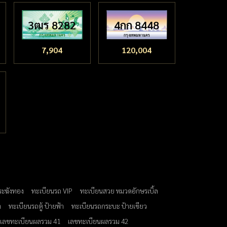
3ฒร 8282
4กก 8448
7,904
120,004
ระฆังทอง
ทะเบียนรถ VIP
ทะเบียนสวย หมวดอักษรเบิ้ล
ำ
ทะเบียนรถตู้ ป้ายฟ้า
ทะเบียนรถกระบะ ป้ายเขียว
เลขทะเบียนผลรวม 41
เลขทะเบียนผลรวม 42