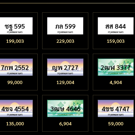
ชฐ 595
ภล 599
สส 844
199,003
229,003
159,003
7กพ 2552
ญพ 2727
2ฒฬ 3377
99,000
129,004
4,904
4ขจ 4554
3ฒษ 4646
4ขช 4747
135,000
6,904
59,000