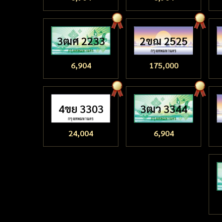
3ฒศ 2233
2ขฌ 2525
6,904
175,000
4ขย 3303
3ฒว 3344
24,004
6,904