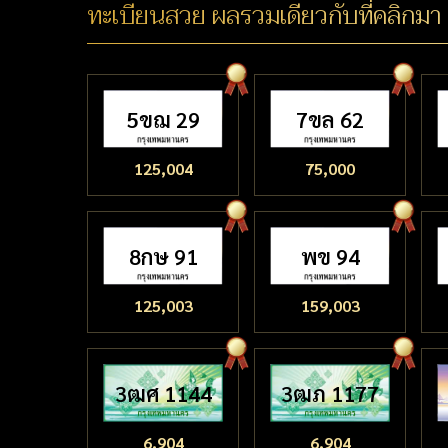
ทะเบียนสวย ผลรวมเดียวกับที่คลิกมา
5ขฌ 29
7ขล 62
125,004
75,000
8กษ 91
พข 94
125,003
159,003
3ฒศ 1144
3ฒภ 1177
6,904
6,904