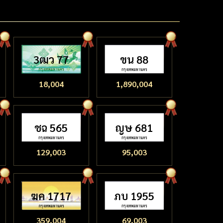
3ฒว 77
ขน 88
18,004
1,890,004
ชฉ 565
ญษ 681
129,003
95,003
ฆค 1717
ภบ 1955
359,004
69,003