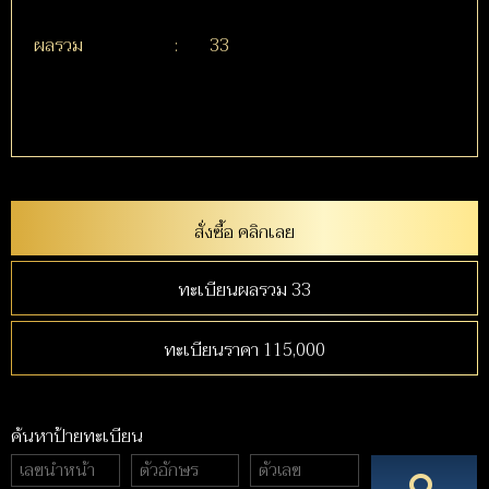
ผลรวม
:
33
สั่งซื้อ คลิกเลย
ทะเบียนผลรวม 33
ทะเบียนราคา 115,000
ค้นหาป้ายทะเบียน