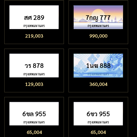
สศ 289
7กญ 777
219,003
990,000
วร 878
1นฆ 888
129,003
360,004
6ขล 955
6ขว 955
65,004
65,004