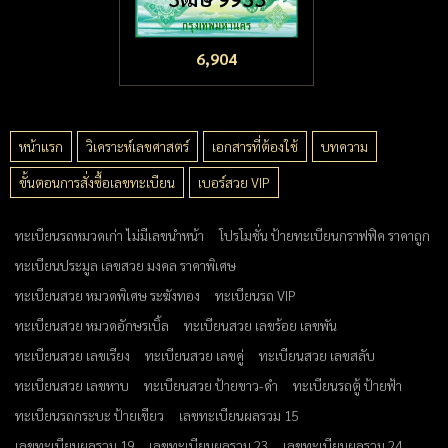
6,904
หน้าแรก
วิเคราะห์เลขศาสตร์
เอกสารที่ต้องใช้
บทความ
ขั้นตอนการสั่งซื้อเลขทะเบียน
เบอร์สวย VIP
ทะเบียนรถหมวดเก่า ไม่มีเลขนำหน้า
โปรโมชั่น ป้ายทะเบียนกราฟฟิค ราคาถูก
ทะเบียนประมูล เลขสวย มงคล ราคาพิเศษ
ทะเบียนสวย หมวดพิเศษ ระฆังทอง
ทะเบียนรถ VIP
ทะเบียนสวย หมวดอักษรเบิ้ล
ทะเบียนสวย เลขร้อย เลขพัน
ทะเบียนสวย เลขเรียง
ทะเบียนสวย เลขคู่
ทะเบียนสวย เลขสลับ
ทะเบียนสวย เลขหาบ
ทะเบียนสวย ป้ายขาว-ดำ
ทะเบียนรถตู้ ป้ายฟ้า
ทะเบียนรถกระบะ ป้ายเขียว
เลขทะเบียนผลรวม 15
เลขทะเบียนผลรวม 19
เลขทะเบียนผลรวม 23
เลขทะเบียนผลรวม 24