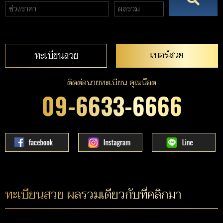
เบอร์สวย
ทะเบียนสวย
ติดต่อนายทะเบียน คุณน๊อต
09-6633-6666
ทะเบียนสวย ผลรวมเดียวกับที่คลิกมา