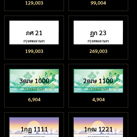
129,003
99,004
ภศ 21
ฎก 23
199,003
269,003
3ฒษ 1000
2ฒษ 1100
6,904
4,904
1กฎ 1111
1กฒ 1221