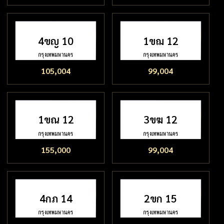
4ขญ 10
1ขฌ 12
105,004
99,004
1ขณ 12
3ขฆ 12
155,000
99,004
4กภ 14
2ขก 15