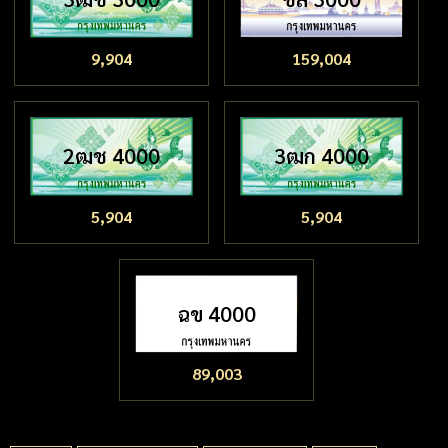
9,904
159,004
2ฒช 4000
3ฒก 4000
5,904
5,904
ฉข 4000
89,003