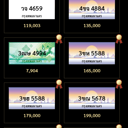
วจ 4659
4ขจ 4884
119,003
135,000
3ฒษ 4994
3ขห 5588
7,904
165,000
3ขฮ 5588
3ขณ 5678
179,000
199,000