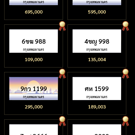
695,000
595,000
6ขฆ 988
4ขญ 998
109,000
135,004
9กว 1199
ศห 1599
295,000
189,003