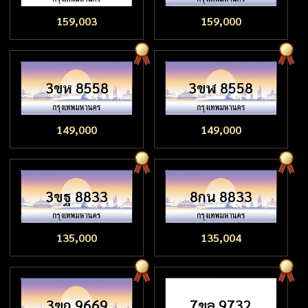
159,003
159,000
3ขห 8558
3ขฬ 8558
149,000
149,000
3ขฐ 8833
8กน 8833
135,000
135,004
3ขก 9669
7ขล 9732