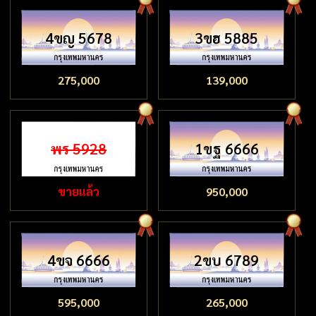
4ขญ 5678
3ขฮ 5885
275,000
139,000
พร 5928
1ขฐ 6666
ขายแล้ว
950,000
4ขจ 6666
2ขบ 6789
595,000
265,000