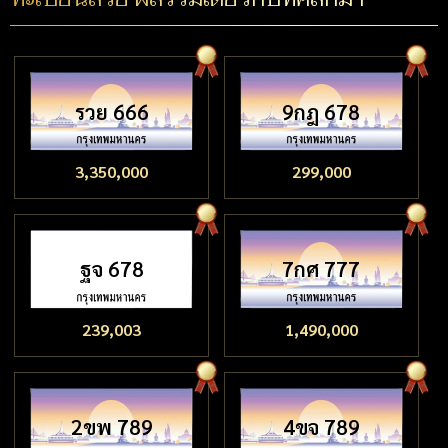
รวย 666
9กฎ 678
3,350,000
299,000
ฐจ 678
7กศ 777
239,003
1,490,000
2ขพ 789
4ขจ 789