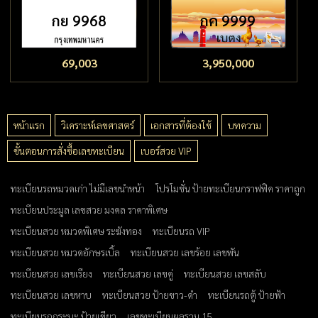
กย 9968
กค 9999
69,003
3,950,000
หน้าแรก
วิเคราะห์เลขศาสตร์
เอกสารที่ต้องใช้
บทความ
ขั้นตอนการสั่งซื้อเลขทะเบียน
เบอร์สวย VIP
ทะเบียนรถหมวดเก่า ไม่มีเลขนำหน้า
โปรโมชั่น ป้ายทะเบียนกราฟฟิค ราคาถูก
ทะเบียนประมูล เลขสวย มงคล ราคาพิเศษ
ทะเบียนสวย หมวดพิเศษ ระฆังทอง
ทะเบียนรถ VIP
ทะเบียนสวย หมวดอักษรเบิ้ล
ทะเบียนสวย เลขร้อย เลขพัน
ทะเบียนสวย เลขเรียง
ทะเบียนสวย เลขคู่
ทะเบียนสวย เลขสลับ
ทะเบียนสวย เลขหาบ
ทะเบียนสวย ป้ายขาว-ดำ
ทะเบียนรถตู้ ป้ายฟ้า
ทะเบียนรถกระบะ ป้ายเขียว
เลขทะเบียนผลรวม 15