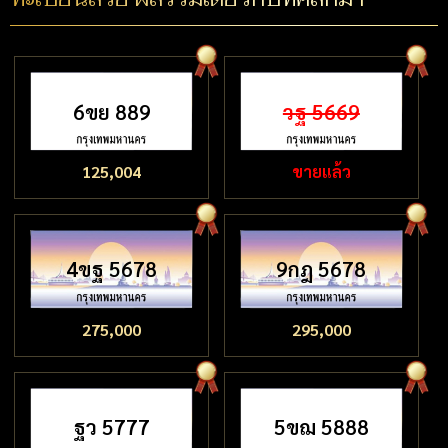
6ขย 889
วฐ 5669
125,004
ขายแล้ว
4ขฐ 5678
9กฎ 5678
275,000
295,000
ฐว 5777
5ขฌ 5888