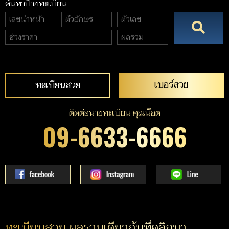
ค้นหาป้ายทะเบียน
เบอร์สวย
ทะเบียนสวย
ติดต่อนายทะเบียน คุณน๊อต
09-6633-6666
ทะเบียนสวย ผลรวมเดียวกับที่คลิกมา