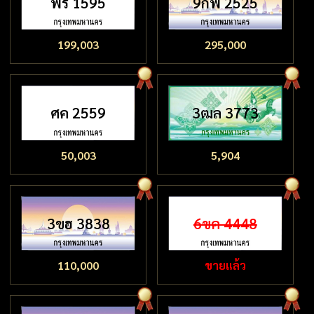
พร 1595
9กพ 2525
199,003
295,000
ศค 2559
3ฒล 3773
50,003
5,904
3ขฮ 3838
6ขค 4448
110,000
ขายแล้ว