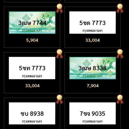
3ฒษ 7744
5ขด 7773
5,904
33,004
5ขท 7773
3ฒษ 8338
33,004
7,904
ชบ 8938
7ขจ 9035