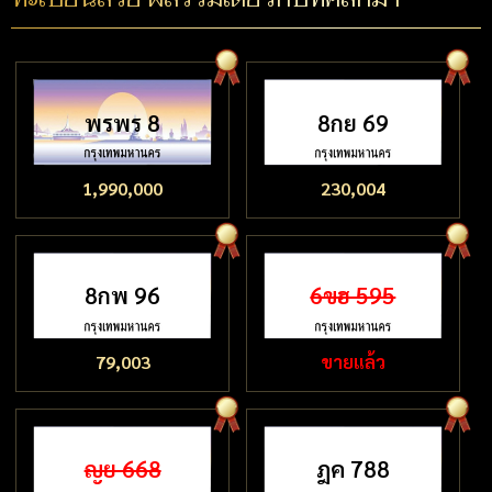
พรพร 8
8กย 69
1,990,000
230,004
8กพ 96
6ขฮ 595
79,003
ขายแล้ว
ญย 668
ฎค 788