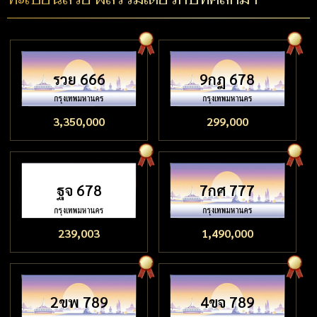
รวย 666
9กฎ 678
3,350,000
299,000
ฐจ 678
7กศ 777
239,003
1,490,000
2ขพ 789
4ขจ 789