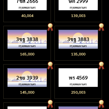
7ขส 2666
ษต 2999
40,004
139,003
3ขฐ 3838
3ขฐ 3883
165,000
135,000
2ขย 3939
พร 4569
145,000
250,003