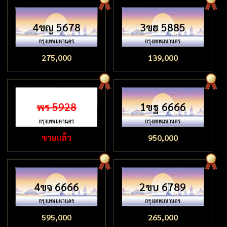
4ขญ 5678
3ขฮ 5885
275,000
139,000
พร 5928
1ขฐ 6666
ขายแล้ว
950,000
4ขจ 6666
2ขบ 6789
595,000
265,000