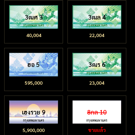
3ฒศ 3
3ฒล 4
40,004
22,004
ฮอ 5
3ฒร 6
595,000
23,004
เฮงรวย 9
8กล 10
5,900,000
ขายแล้ว