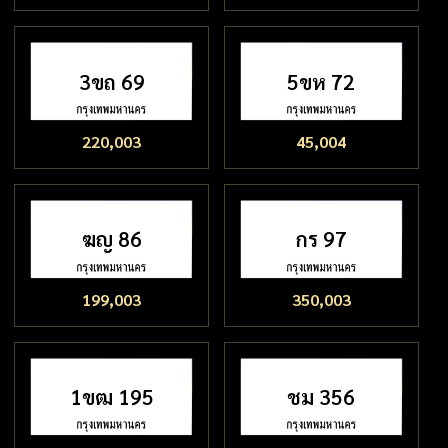
3ขถ 69
5ขห 72
220,003
45,004
ฆญ 86
กร 97
199,003
350,003
1ขฒ 195
ชม 356