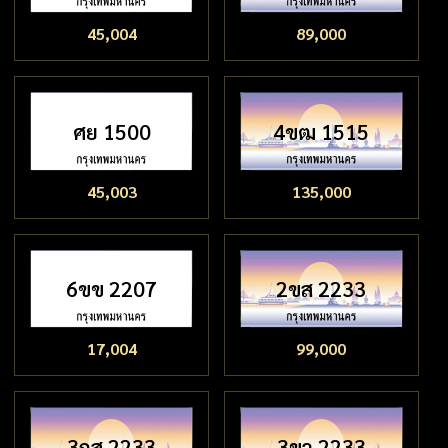
45,004
89,000
ศย 1500
4ขฒ 1515
45,003
135,000
6ขข 2207
2ขส 2233
17,004
99,000
3กส 2233
3ขว 2233