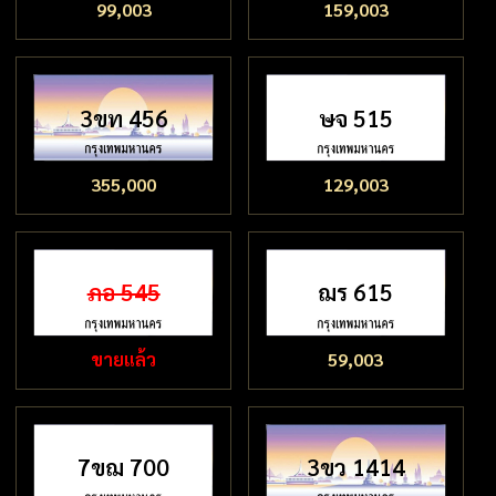
99,003
159,003
3ขท 456
ษจ 515
355,000
129,003
ภอ 545
ฌร 615
ขายแล้ว
59,003
7ขฌ 700
3ขว 1414