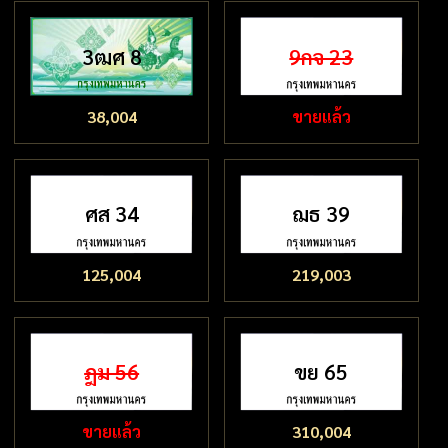
3ฒศ 8
9กจ 23
38,004
ขายแล้ว
ศส 34
ฌธ 39
125,004
219,003
ฎม 56
ขย 65
ขายแล้ว
310,004