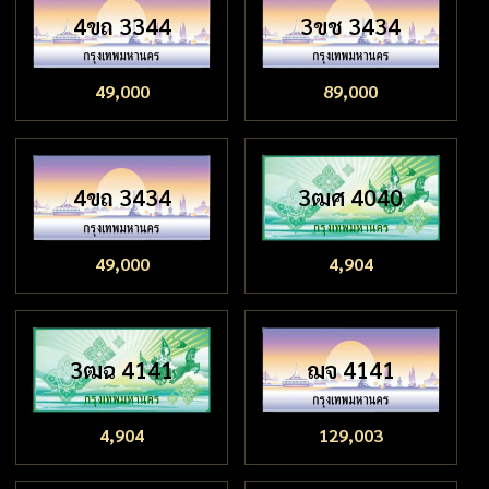
4ขถ 3344
3ขช 3434
49,000
89,000
4ขถ 3434
3ฒศ 4040
49,000
4,904
3ฒฉ 4141
ฌจ 4141
4,904
129,003