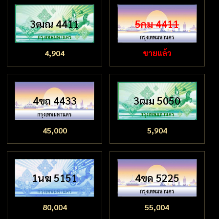
3ฒณ 4411
5กม 4411
4,904
ขายแล้ว
4ขถ 4433
3ฒม 5050
45,000
5,904
1นฆ 5151
4ขด 5225
80,004
55,004