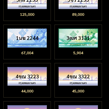
125,000
89,000
1นฆ 2244
3ฒศ 3131
67,004
5,904
4ขณ 3223
4ขณ 3322
44,000
45,000