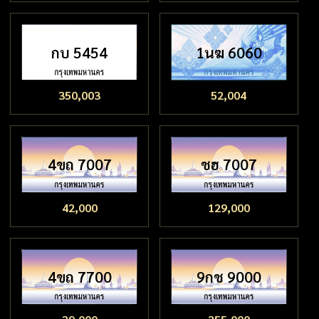
กบ 5454
1นฆ 6060
350,003
52,004
4ขถ 7007
ชฮ 7007
42,000
129,000
4ขถ 7700
9กช 9000