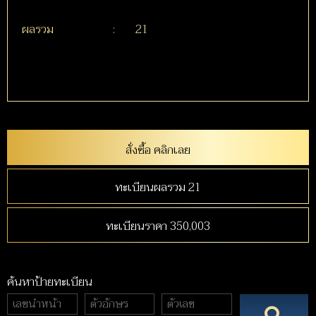
ผลรวม
:
21
สั่งซื้อ คลิกเลย
ทะเบียนผลรวม 21
ทะเบียนราคา 350,003
ค้นหาป้ายทะเบียน