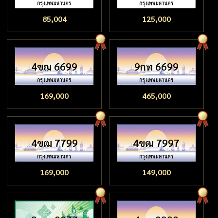
85,004
125,000
4ขฌ 6699
9กท 6699
169,000
465,000
4ขฒ 7799
4ขฒ 7997
169,000
149,000