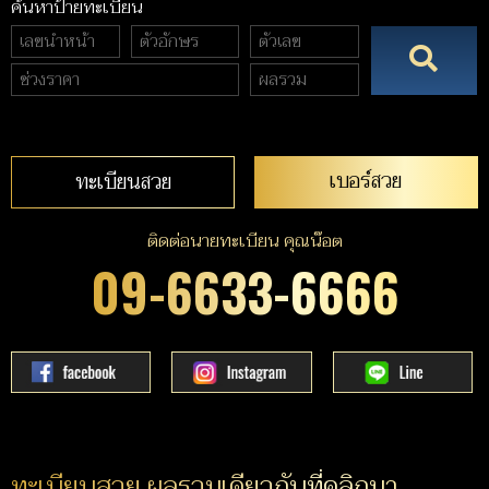
ค้นหาป้ายทะเบียน
เบอร์สวย
ทะเบียนสวย
ติดต่อนายทะเบียน คุณน๊อต
09-6633-6666
ทะเบียนสวย ผลรวมเดียวกับที่คลิกมา