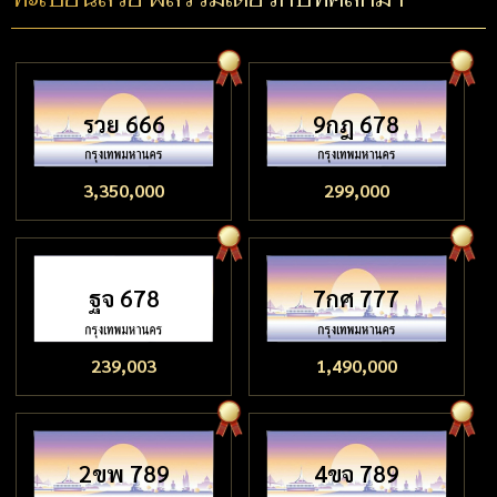
รวย 666
9กฎ 678
3,350,000
299,000
ฐจ 678
7กศ 777
239,003
1,490,000
2ขพ 789
4ขจ 789