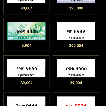
40,004
195,000
3ฒศ 8448
ขก 8989
6,904
399,004
7ขก 9666
7ขด 9666
39,004
39,004
7ขท 9666
ฆฒ 9994