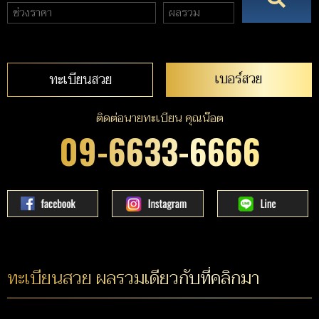
เบอร์สวย
ทะเบียนสวย
ติดต่อนายทะเบียน คุณน๊อต
09-6633-6666
ทะเบียนสวย ผลรวมเดียวกับที่คลิกมา