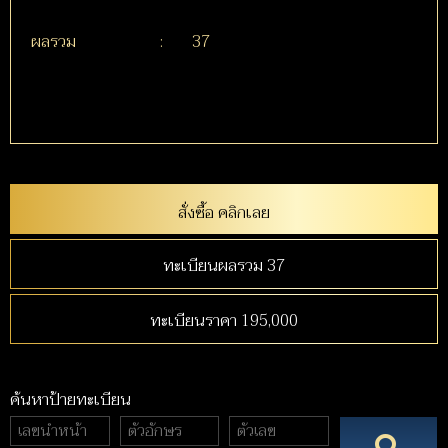
ผลรวม
:
37
สั่งซื้อ คลิกเลย
ทะเบียนผลรวม 37
ทะเบียนราคา 195,000
ค้นหาป้ายทะเบียน