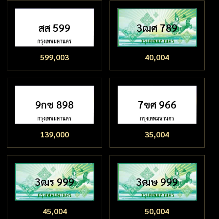
สส 599
3ฒศ 789
599,003
40,004
9กช 898
7ขศ 966
139,000
35,004
3ฒร 999
3ฒษ 999
45,004
50,004