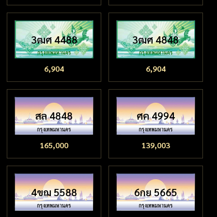
3ฒศ 4488
3ฒศ 4848
6,904
6,904
สล 4848
ศค 4994
165,000
139,003
4ขฌ 5588
6กย 5665