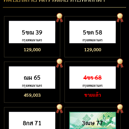
5ขฌ 39
5ขค 58
129,000
129,000
ฌผ 65
4ขร 68
459,003
ขายแล้ว
8กส 71
3ฒษ 77