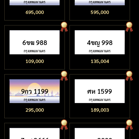
695,000
595,000
6ขฆ 988
4ขญ 998
109,000
135,004
9กว 1199
ศห 1599
295,000
189,003