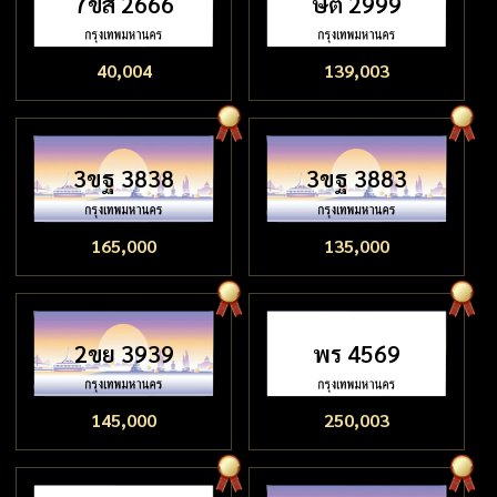
7ขส 2666
ษต 2999
40,004
139,003
3ขฐ 3838
3ขฐ 3883
165,000
135,000
2ขย 3939
พร 4569
145,000
250,003