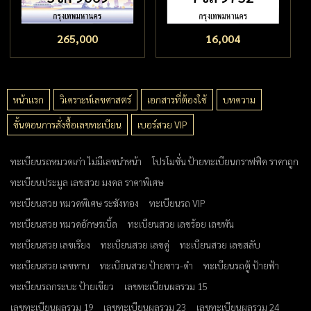
265,000
16,004
หน้าแรก
วิเคราะห์เลขศาสตร์
เอกสารที่ต้องใช้
บทความ
ขั้นตอนการสั่งซื้อเลขทะเบียน
เบอร์สวย VIP
ทะเบียนรถหมวดเก่า ไม่มีเลขนำหน้า
โปรโมชั่น ป้ายทะเบียนกราฟฟิค ราคาถูก
ทะเบียนประมูล เลขสวย มงคล ราคาพิเศษ
ทะเบียนสวย หมวดพิเศษ ระฆังทอง
ทะเบียนรถ VIP
ทะเบียนสวย หมวดอักษรเบิ้ล
ทะเบียนสวย เลขร้อย เลขพัน
ทะเบียนสวย เลขเรียง
ทะเบียนสวย เลขคู่
ทะเบียนสวย เลขสลับ
ทะเบียนสวย เลขหาบ
ทะเบียนสวย ป้ายขาว-ดำ
ทะเบียนรถตู้ ป้ายฟ้า
ทะเบียนรถกระบะ ป้ายเขียว
เลขทะเบียนผลรวม 15
เลขทะเบียนผลรวม 19
เลขทะเบียนผลรวม 23
เลขทะเบียนผลรวม 24