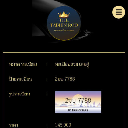
หมวด ทะเบียน
:
ทะเบียนสวย เลขคู่
ป้ายทะเบียน
:
2ขบ 7788
รูปทะเบียน
:
ราคา
:
145,000