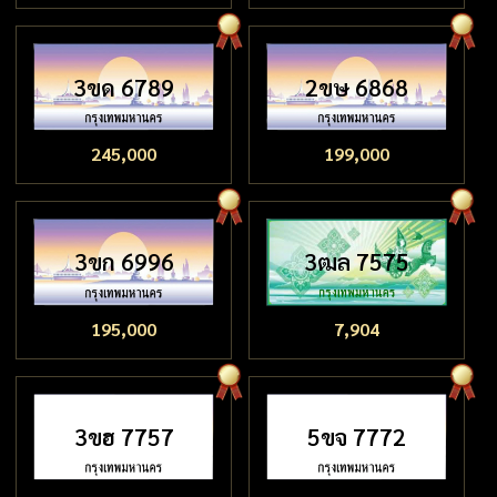
3ขด 6789
2ขษ 6868
245,000
199,000
3ขก 6996
3ฒล 7575
195,000
7,904
3ขฮ 7757
5ขจ 7772