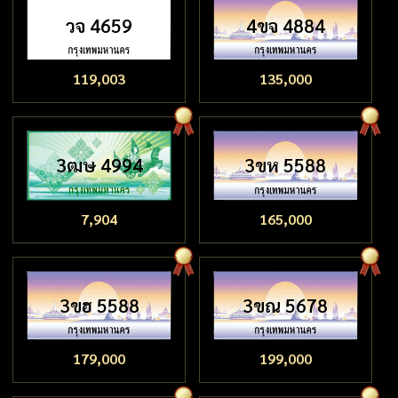
วจ 4659
4ขจ 4884
119,003
135,000
3ฒษ 4994
3ขห 5588
7,904
165,000
3ขฮ 5588
3ขณ 5678
179,000
199,000