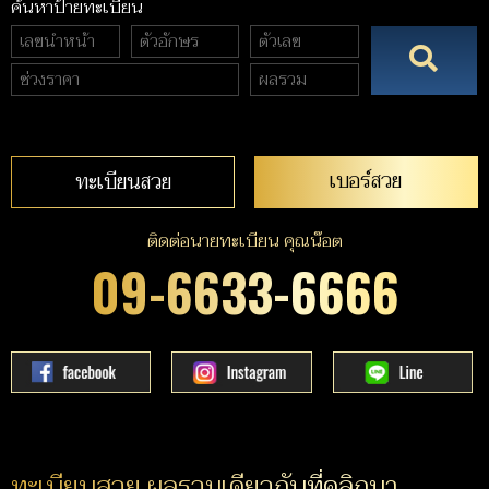
ค้นหาป้ายทะเบียน
เบอร์สวย
ทะเบียนสวย
ติดต่อนายทะเบียน คุณน๊อต
09-6633-6666
ทะเบียนสวย ผลรวมเดียวกับที่คลิกมา