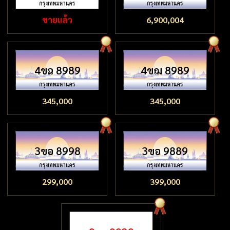
ขายแล้ว
6,900,004
4ขฉ 8989
4ขฌ 8989
345,000
345,000
3ขอ 8998
3ขอ 9889
299,000
399,000