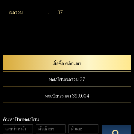
ผลรวม
:
37
สั่งซื้อ คลิกเลย
ทะเบียนผลรวม 37
ทะเบียนราคา 399,004
ค้นหาป้ายทะเบียน