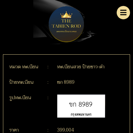
หมวด ทะเบียน
:
ทะเบียนสวย ป้ายขาว-ดำ
ป้ายทะเบียน
:
ขก 8989
รูปทะเบียน
:
ราคา
:
399,004