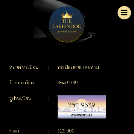
หมวด ทะเบียน
:
ทะเบียนสวย เลขหาบ
ป้ายทะเบียน
:
3ขอ 9339
รูปทะเบียน
:
ราคา
:
129,000