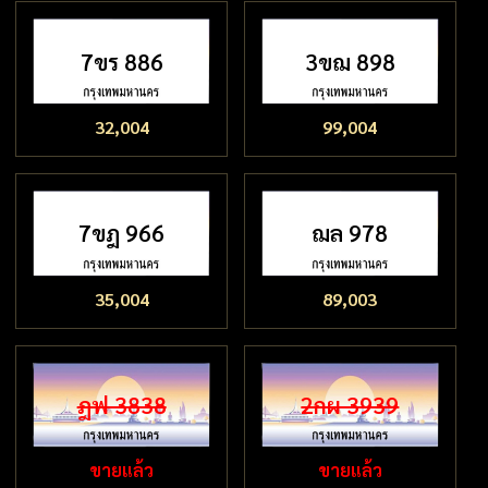
7ขร 886
3ขฌ 898
32,004
99,004
7ขฎ 966
ฌล 978
35,004
89,003
ฎฟ 3838
2กผ 3939
ขายแล้ว
ขายแล้ว