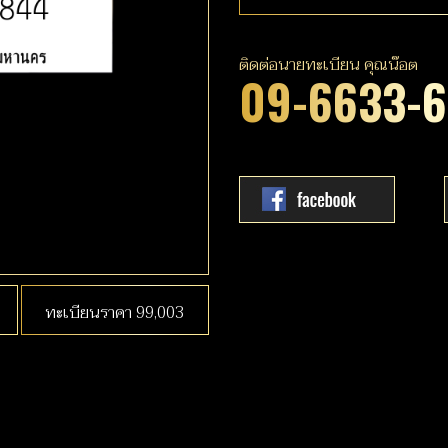
ติดต่อนายทะเบียน คุณน๊อต
09-6633-
ทะเบียนราคา 99,003