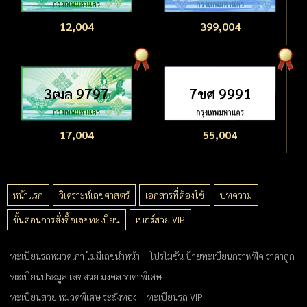
12,004
399,004
3ฒล 9797
7ขศ 9991
17,004
55,004
หน้าแรก
วิเคราะห์เลขศาสตร์
เอกสารที่ต้องใช้
บทความ
ขั้นตอนการสั่งซื้อเลขทะเบียน
เบอร์สวย VIP
ทะเบียนรถหมวดเก่า ไม่มีเลขนำหน้า
โปรโมชั่น ป้ายทะเบียนกราฟฟิค ราคาถูก
ทะเบียนประมูล เลขสวย มงคล ราคาพิเศษ
ทะเบียนสวย หมวดพิเศษ ระฆังทอง
ทะเบียนรถ VIP