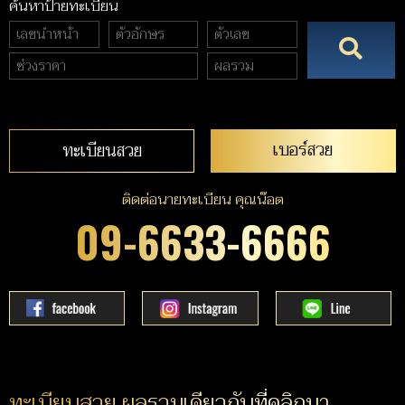
ค้นหาป้ายทะเบียน
เบอร์สวย
ทะเบียนสวย
ติดต่อนายทะเบียน คุณน๊อต
09-6633-6666
ทะเบียนสวย ผลรวมเดียวกับที่คลิกมา