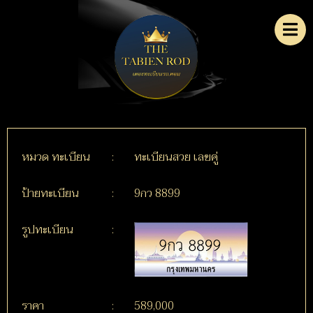
หมวด ทะเบียน
:
ทะเบียนสวย เลขคู่
ป้ายทะเบียน
:
9กว 8899
รูปทะเบียน
:
ราคา
:
589,000