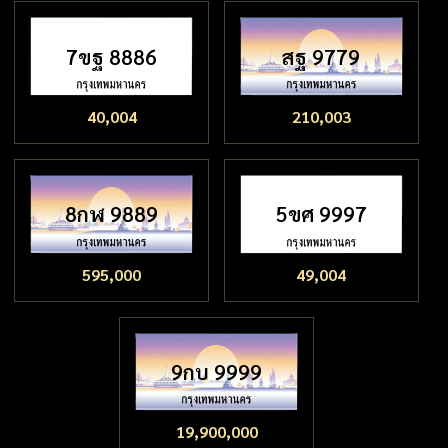
7ขฐ 8886
สฐ 9779
40,004
210,003
8กฬ 9889
5ขศ 9997
595,000
49,004
9กบ 9999
19,900,000