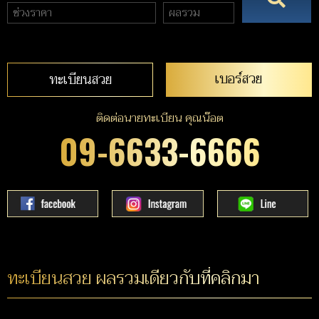
เบอร์สวย
ทะเบียนสวย
ติดต่อนายทะเบียน คุณน๊อต
09-6633-6666
ทะเบียนสวย ผลรวมเดียวกับที่คลิกมา