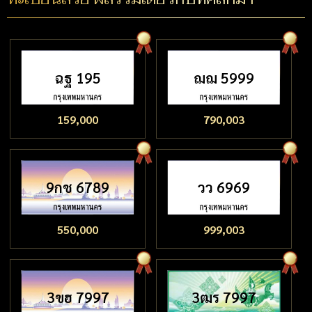
ฉฐ 195
ฌฌ 5999
159,000
790,003
9กช 6789
วว 6969
550,000
999,003
3ขฮ 7997
3ฒร 7997