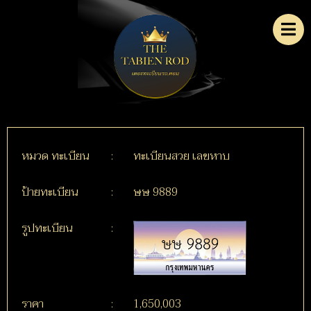
หมวด ทะเบียน
:
ทะเบียนสวย เลขหาบ
ป้ายทะเบียน
:
ษษ 9889
รูปทะเบียน
:
ราคา
:
1,650,003