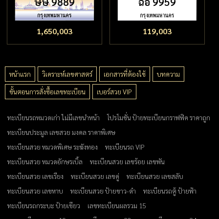
ษษ 9889
ฉอ 9959
1,650,003
119,003
หน้าแรก
วิเคราะห์เลขศาสตร์
เอกสารที่ต้องใช้
บทความ
ขั้นตอนการสั่งซื้อเลขทะเบียน
เบอร์สวย VIP
ทะเบียนรถหมวดเก่า ไม่มีเลขนำหน้า
โปรโมชั่น ป้ายทะเบียนกราฟฟิค ราคาถูก
ทะเบียนประมูล เลขสวย มงคล ราคาพิเศษ
ทะเบียนสวย หมวดพิเศษ ระฆังทอง
ทะเบียนรถ VIP
ทะเบียนสวย หมวดอักษรเบิ้ล
ทะเบียนสวย เลขร้อย เลขพัน
ทะเบียนสวย เลขเรียง
ทะเบียนสวย เลขคู่
ทะเบียนสวย เลขสลับ
ทะเบียนสวย เลขหาบ
ทะเบียนสวย ป้ายขาว-ดำ
ทะเบียนรถตู้ ป้ายฟ้า
ทะเบียนรถกระบะ ป้ายเขียว
เลขทะเบียนผลรวม 15