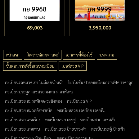
กย 9968
กค 9999
69,003
3,950,000
หน้าแรก
วิเคราะห์เลขศาสตร์
เอกสารที่ต้องใช้
บทความ
ขั้นตอนการสั่งซื้อเลขทะเบียน
เบอร์สวย VIP
ทะเบียนรถหมวดเก่า ไม่มีเลขนำหน้า
โปรโมชั่น ป้ายทะเบียนกราฟฟิค ราคาถูก
ทะเบียนประมูล เลขสวย มงคล ราคาพิเศษ
ทะเบียนสวย หมวดพิเศษ ระฆังทอง
ทะเบียนรถ VIP
ทะเบียนสวย หมวดอักษรเบิ้ล
ทะเบียนสวย เลขร้อย เลขพัน
ทะเบียนสวย เลขเรียง
ทะเบียนสวย เลขคู่
ทะเบียนสวย เลขสลับ
ทะเบียนสวย เลขหาบ
ทะเบียนสวย ป้ายขาว-ดำ
ทะเบียนรถตู้ ป้ายฟ้า
ทะเบียนรถกระบะ ป้ายเขียว
เลขทะเบียนผลรวม 15