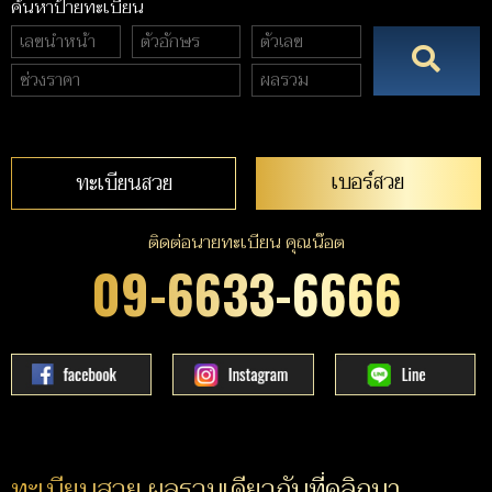
ค้นหาป้ายทะเบียน
เบอร์สวย
ทะเบียนสวย
ติดต่อนายทะเบียน คุณน๊อต
09-6633-6666
ทะเบียนสวย ผลรวมเดียวกับที่คลิกมา