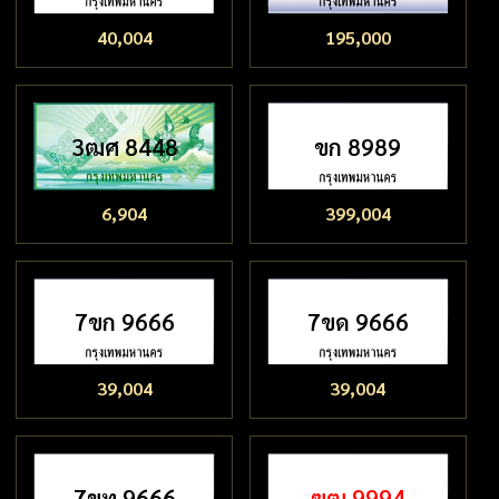
40,004
195,000
3ฒศ 8448
ขก 8989
6,904
399,004
7ขก 9666
7ขด 9666
39,004
39,004
7ขท 9666
ฆฒ 9994