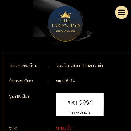
หมวด ทะเบียน
:
ทะเบียนสวย ป้ายขาว-ดำ
ป้ายทะเบียน
:
ฆฒ 9994
รูปทะเบียน
:
ราคา
:
ขายแล้ว