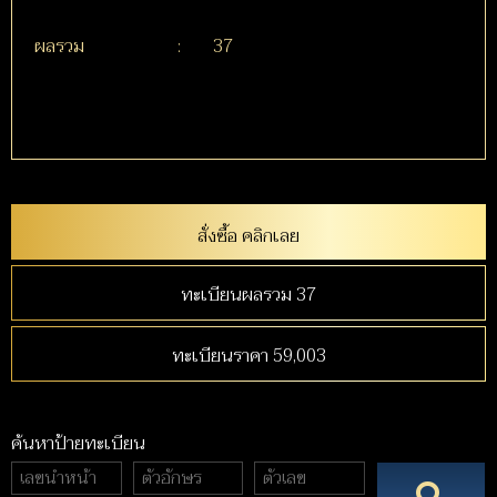
ผลรวม
:
37
สั่งซื้อ คลิกเลย
ทะเบียนผลรวม 37
ทะเบียนราคา 59,003
ค้นหาป้ายทะเบียน