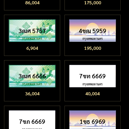
86,004
175,000
3ฒศ 5757
4ขฒ 5959
6,904
195,000
3ฒศ 6666
7ขท 6669
36,004
40,004
7ขภ 6669
1ขธ 6969