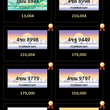
3ฒม 8877
4ขด 8998
13,004
210,004
4ขถ 8998
4ขฐ 9449
210,004
179,000
4ขฒ 9779
4ขฒ 9797
179,000
159,000