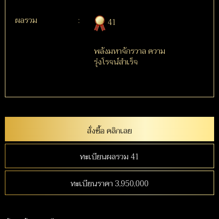
ผลรวม
:
41
พลังมหาจักรวาล ความ
รุ่งโรจน์สำเร็จ
สั่งซื้อ คลิกเลย
ทะเบียนผลรวม 41
ทะเบียนราคา 3,950,000